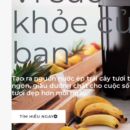
khỏe c
bạn
Tạo ra nguồn nước ép trái cây tươi
ngon, giàu dưỡng chất cho cuộc s
tươi đẹp hơn mỗi ngày.
TÌM HIỂU NGAY