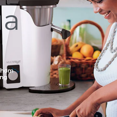
ủa
 thơm
ống