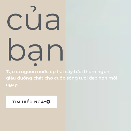
của
bạn
Tạo ra nguồn nước ép trái cây tươi thơm ngon,
giàu dưỡng chất cho cuộc sống tươi đẹp hơn mỗi
ngày.
TÌM HIỂU NGAY