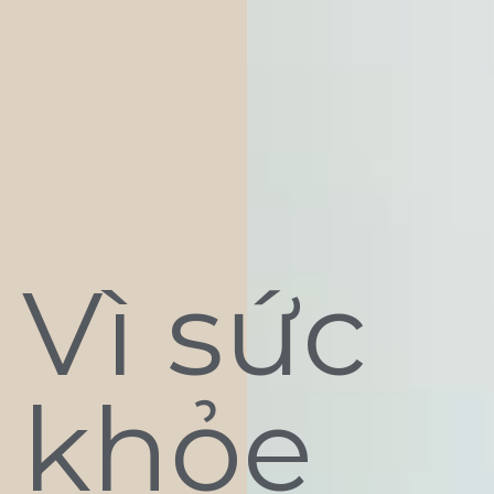
Vì sức
khỏe