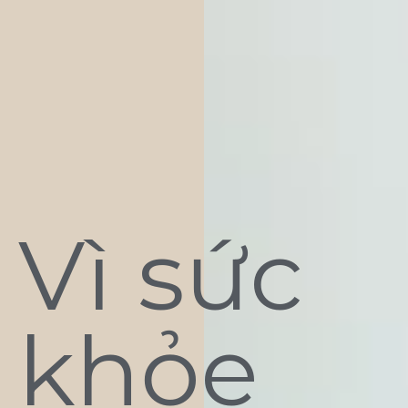
Vì sức
khỏe