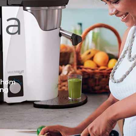
ủa
 thơm
ống