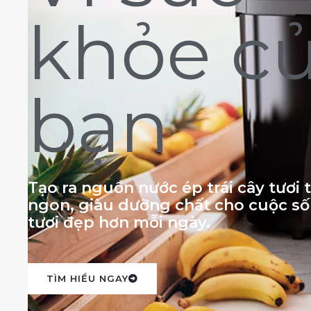
khỏe c
bạn
Tạo ra nguồn nước ép trái cây tươi
ngon, giàu dưỡng chất cho cuộc s
tươi đẹp hơn mỗi ngày.
TÌM HIỂU NGAY