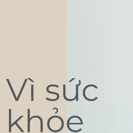
Vì sức
khỏe