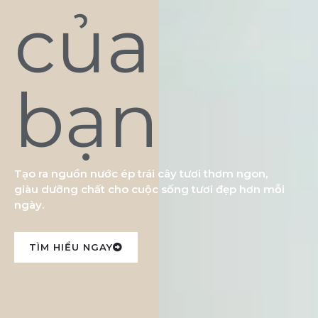
của
bạn
Tạo ra nguồn nước ép trái cây tươi thơm ngon,
giàu dưỡng chất cho cuộc sống tươi đẹp hơn mỗi
ngày.
TÌM HIỂU NGAY