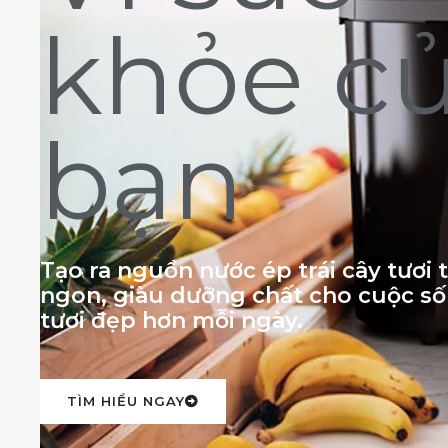
khỏe c
bạn
Tạo ra nguồn nước ép trái cây tươi
ngon, giàu dưỡng chất cho cuộc s
tươi đẹp hơn mỗi ngày.
TÌM HIỂU NGAY