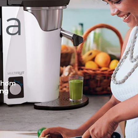
ủa
 thơm
ống