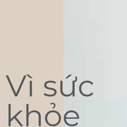
Vì sức
khỏe