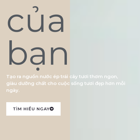
của
bạn
Tạo ra nguồn nước ép trái cây tươi thơm ngon,
giàu dưỡng chất cho cuộc sống tươi đẹp hơn mỗi
ngày.
TÌM HIỂU NGAY