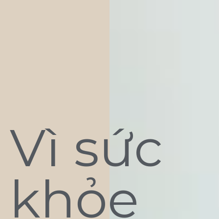
Vì sức
khỏe