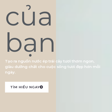
của
bạn
Tạo ra nguồn nước ép trái cây tươi thơm ngon,
giàu dưỡng chất cho cuộc sống tươi đẹp hơn mỗi
ngày.
TÌM HIỂU NGAY