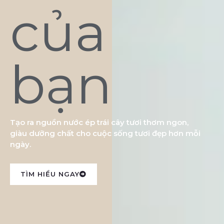
của
bạn
Tạo ra nguồn nước ép trái cây tươi thơm ngon,
giàu dưỡng chất cho cuộc sống tươi đẹp hơn mỗi
ngày.
TÌM HIỂU NGAY