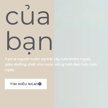
của
bạn
Tạo ra nguồn nước ép trái cây tươi thơm ngon,
giàu dưỡng chất cho cuộc sống tươi đẹp hơn mỗi
ngày.
TÌM HIỂU NGAY