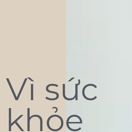
Vì sức
khỏe