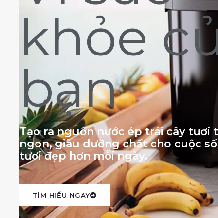
khỏe c
bạn
Tạo ra nguồn nước ép trái cây tươi
ngon, giàu dưỡng chất cho cuộc s
tươi đẹp hơn mỗi ngày.
TÌM HIỂU NGAY