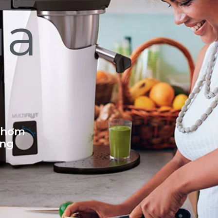
ủa
 thơm
ống