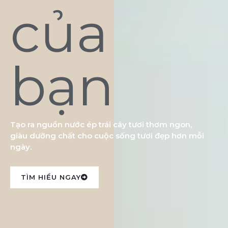
của
bạn
Tạo ra nguồn nước ép trái cây tươi thơm ngon,
giàu dưỡng chất cho cuộc sống tươi đẹp hơn mỗi
ngày.
TÌM HIỂU NGAY