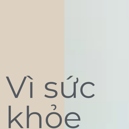
Vì sức
khỏe