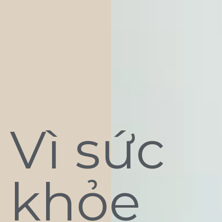
Vì sức
khỏe