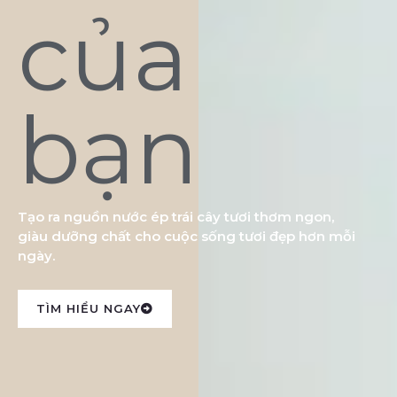
của
bạn
Tạo ra nguồn nước ép trái cây tươi thơm ngon,
giàu dưỡng chất cho cuộc sống tươi đẹp hơn mỗi
ngày.
TÌM HIỂU NGAY