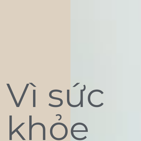
Vì sức
khỏe