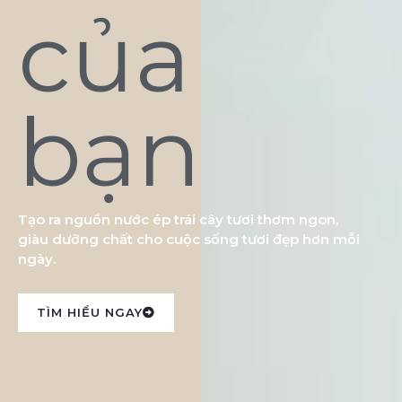
của
bạn
Tạo ra nguồn nước ép trái cây tươi thơm ngon,
giàu dưỡng chất cho cuộc sống tươi đẹp hơn mỗi
ngày.
TÌM HIỂU NGAY