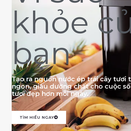
khỏe c
bạn
Tạo ra nguồn nước ép trái cây tươi
ngon, giàu dưỡng chất cho cuộc s
tươi đẹp hơn mỗi ngày.
TÌM HIỂU NGAY