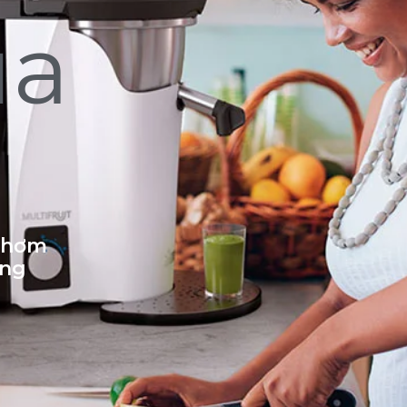
ủa
 thơm
ống