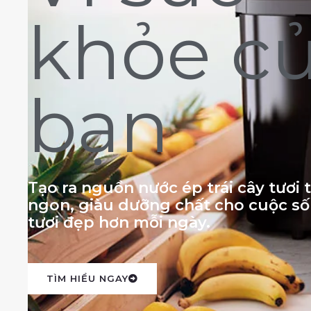
khỏe c
bạn
Tạo ra nguồn nước ép trái cây tươi
ngon, giàu dưỡng chất cho cuộc s
tươi đẹp hơn mỗi ngày.
TÌM HIỂU NGAY