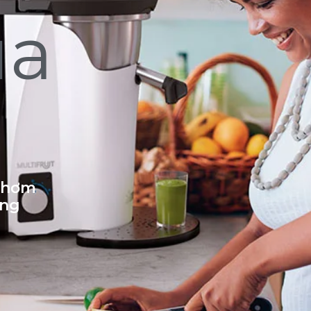
ủa
 thơm
ống