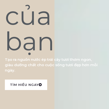
của
bạn
Tạo ra nguồn nước ép trái cây tươi thơm ngon,
giàu dưỡng chất cho cuộc sống tươi đẹp hơn mỗi
ngày.
TÌM HIỂU NGAY