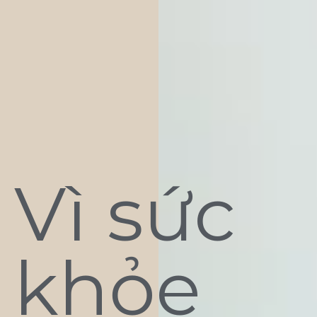
Vì sức
khỏe