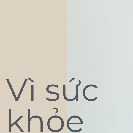
Vì sức
khỏe