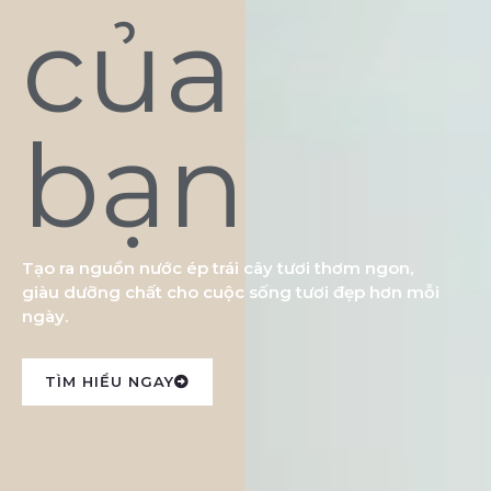
của
bạn
Tạo ra nguồn nước ép trái cây tươi thơm ngon,
giàu dưỡng chất cho cuộc sống tươi đẹp hơn mỗi
ngày.
TÌM HIỂU NGAY