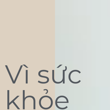
Vì sức
khỏe