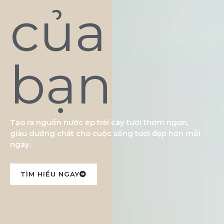
của
bạn
Tạo ra nguồn nước ép trái cây tươi thơm ngon,
giàu dưỡng chất cho cuộc sống tươi đẹp hơn mỗi
ngày.
TÌM HIỂU NGAY