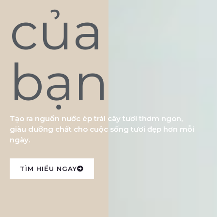
của
bạn
Tạo ra nguồn nước ép trái cây tươi thơm ngon,
giàu dưỡng chất cho cuộc sống tươi đẹp hơn mỗi
ngày.
TÌM HIỂU NGAY