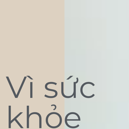
Vì sức
khỏe