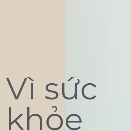
Vì sức
khỏe