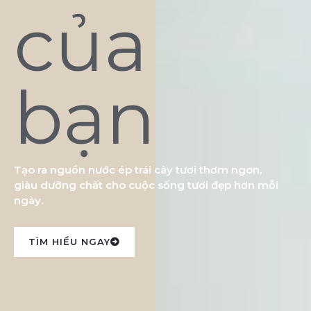
của
bạn
Tạo ra nguồn nước ép trái cây tươi thơm ngon,
giàu dưỡng chất cho cuộc sống tươi đẹp hơn mỗi
ngày.
TÌM HIỂU NGAY