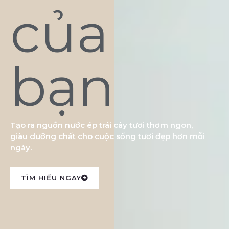
của
bạn
Tạo ra nguồn nước ép trái cây tươi thơm ngon,
giàu dưỡng chất cho cuộc sống tươi đẹp hơn mỗi
ngày.
TÌM HIỂU NGAY