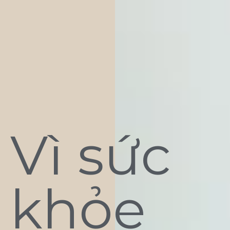
Vì sức
khỏe