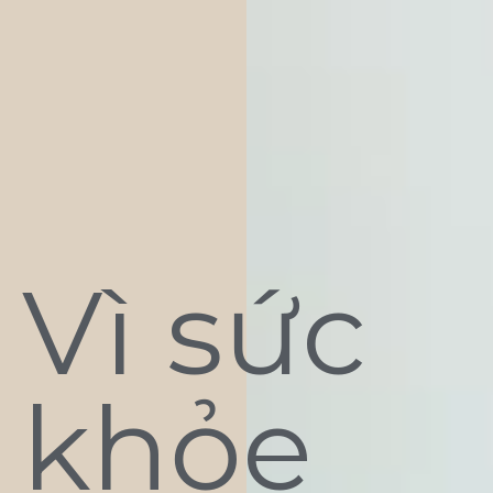
Vì sức
khỏe