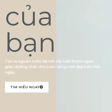
của
bạn
Tạo ra nguồn nước ép trái cây tươi thơm ngon,
giàu dưỡng chất cho cuộc sống tươi đẹp hơn mỗi
ngày.
TÌM HIỂU NGAY