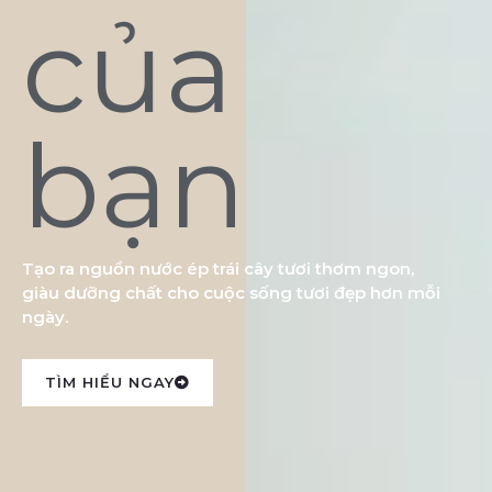
của
bạn
Tạo ra nguồn nước ép trái cây tươi thơm ngon,
giàu dưỡng chất cho cuộc sống tươi đẹp hơn mỗi
ngày.
TÌM HIỂU NGAY