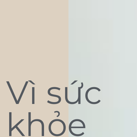
Vì sức
khỏe