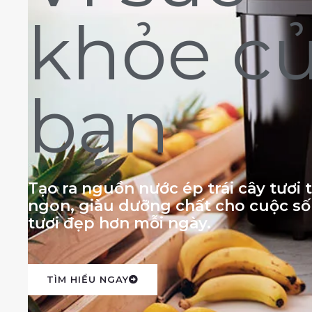
khỏe c
bạn
Tạo ra nguồn nước ép trái cây tươi
ngon, giàu dưỡng chất cho cuộc s
tươi đẹp hơn mỗi ngày.
TÌM HIỂU NGAY