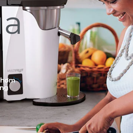
ủa
 thơm
ống