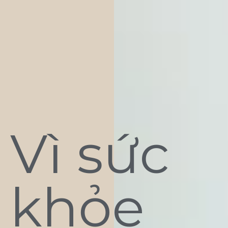
Vì sức
khỏe