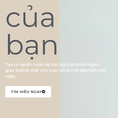
của
bạn
Tạo ra nguồn nước ép trái cây tươi thơm ngon,
giàu dưỡng chất cho cuộc sống tươi đẹp hơn mỗi
ngày.
TÌM HIỂU NGAY