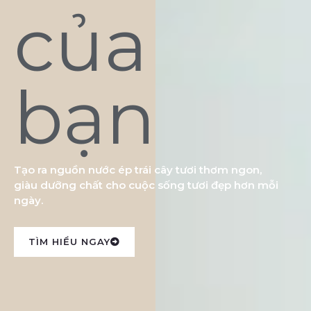
của
bạn
Tạo ra nguồn nước ép trái cây tươi thơm ngon,
giàu dưỡng chất cho cuộc sống tươi đẹp hơn mỗi
ngày.
TÌM HIỂU NGAY