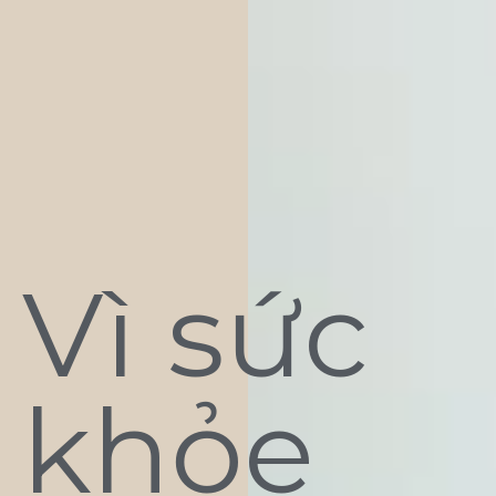
Vì sức
khỏe