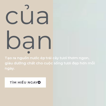
của
bạn
Tạo ra nguồn nước ép trái cây tươi thơm ngon,
giàu dưỡng chất cho cuộc sống tươi đẹp hơn mỗi
ngày.
TÌM HIỂU NGAY