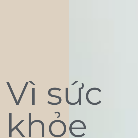
Vì sức
khỏe