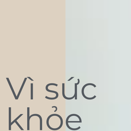
Vì sức
khỏe