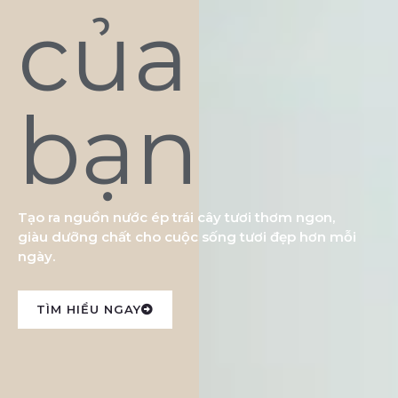
của
bạn
Tạo ra nguồn nước ép trái cây tươi thơm ngon,
giàu dưỡng chất cho cuộc sống tươi đẹp hơn mỗi
ngày.
TÌM HIỂU NGAY