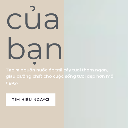
của
bạn
Tạo ra nguồn nước ép trái cây tươi thơm ngon,
giàu dưỡng chất cho cuộc sống tươi đẹp hơn mỗi
ngày.
TÌM HIỂU NGAY