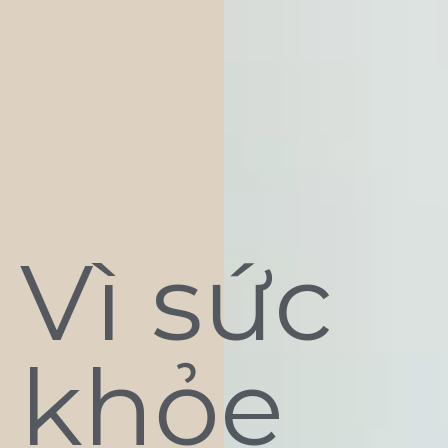
Vì sức
khỏe