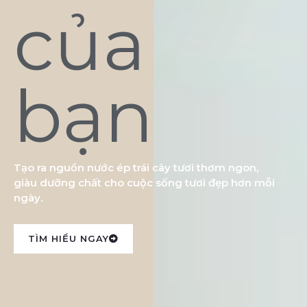
của
bạn
Tạo ra nguồn nước ép trái cây tươi thơm ngon,
giàu dưỡng chất cho cuộc sống tươi đẹp hơn mỗi
ngày.
TÌM HIỂU NGAY