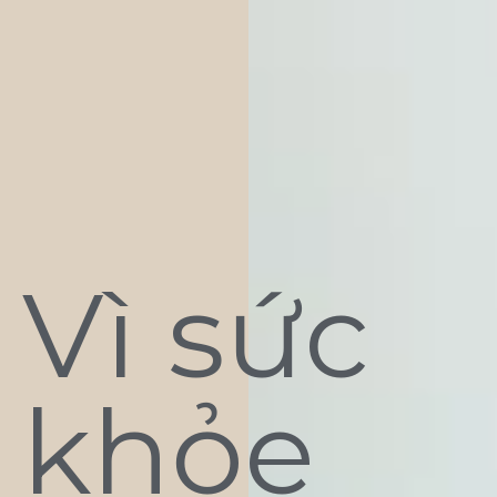
Vì sức
khỏe