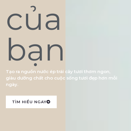
của
bạn
Tạo ra nguồn nước ép trái cây tươi thơm ngon,
giàu dưỡng chất cho cuộc sống tươi đẹp hơn mỗi
ngày.
TÌM HIỂU NGAY