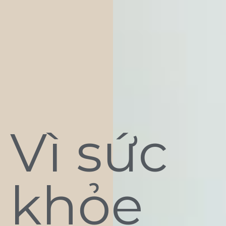
Vì sức
khỏe