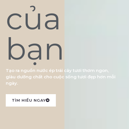
của
bạn
Tạo ra nguồn nước ép trái cây tươi thơm ngon,
giàu dưỡng chất cho cuộc sống tươi đẹp hơn mỗi
ngày.
TÌM HIỂU NGAY