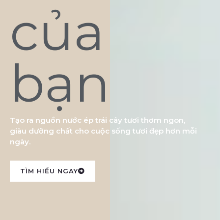
của
bạn
Tạo ra nguồn nước ép trái cây tươi thơm ngon,
giàu dưỡng chất cho cuộc sống tươi đẹp hơn mỗi
ngày.
TÌM HIỂU NGAY