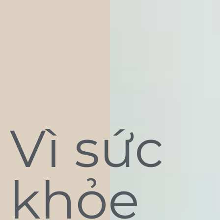
Vì sức
khỏe