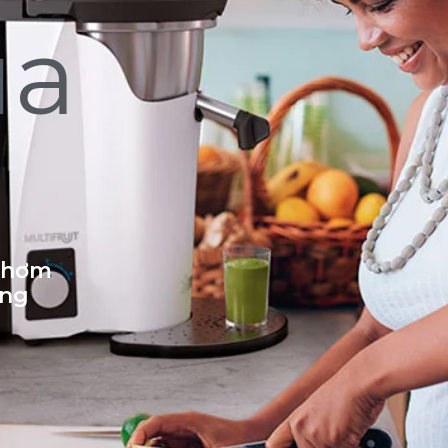
ủa
 thơm
ống