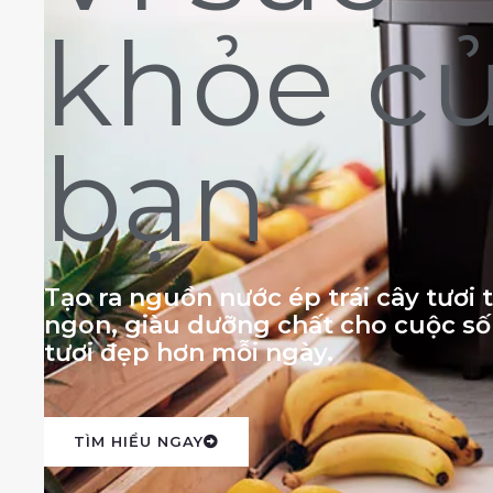
khỏe c
bạn
Tạo ra nguồn nước ép trái cây tươi
ngon, giàu dưỡng chất cho cuộc s
tươi đẹp hơn mỗi ngày.
TÌM HIỂU NGAY