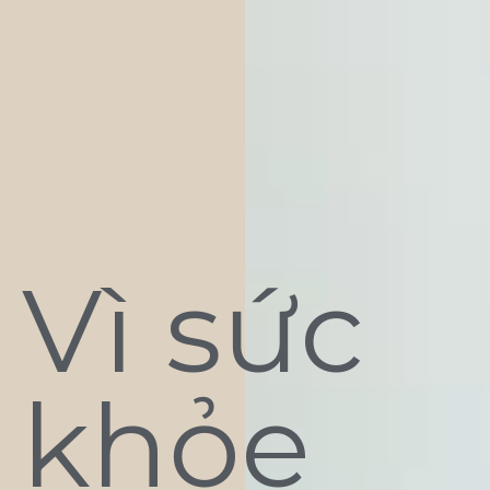
Vì sức
khỏe