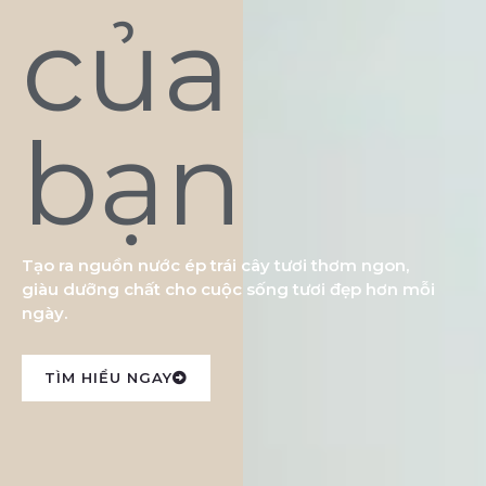
của
bạn
Tạo ra nguồn nước ép trái cây tươi thơm ngon,
giàu dưỡng chất cho cuộc sống tươi đẹp hơn mỗi
ngày.
TÌM HIỂU NGAY