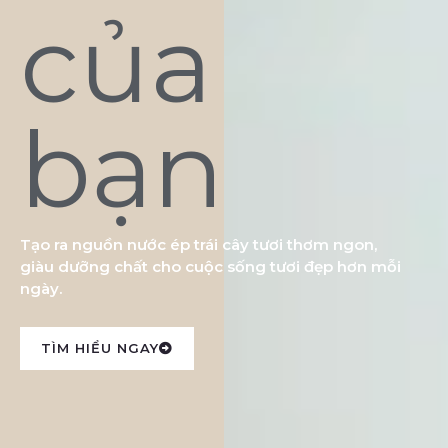
của
bạn
Tạo ra nguồn nước ép trái cây tươi thơm ngon,
giàu dưỡng chất cho cuộc sống tươi đẹp hơn mỗi
ngày.
TÌM HIỂU NGAY