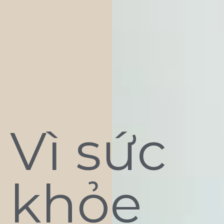
Vì sức
khỏe