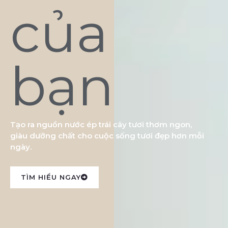
của
bạn
Tạo ra nguồn nước ép trái cây tươi thơm ngon,
giàu dưỡng chất cho cuộc sống tươi đẹp hơn mỗi
ngày.
TÌM HIỂU NGAY