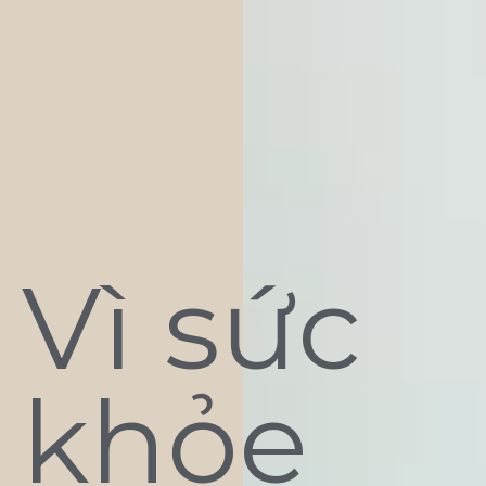
Vì sức
khỏe