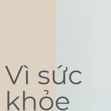
Vì sức
khỏe