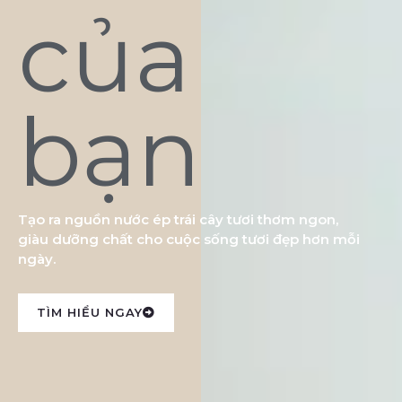
của
bạn
Tạo ra nguồn nước ép trái cây tươi thơm ngon,
giàu dưỡng chất cho cuộc sống tươi đẹp hơn mỗi
ngày.
TÌM HIỂU NGAY