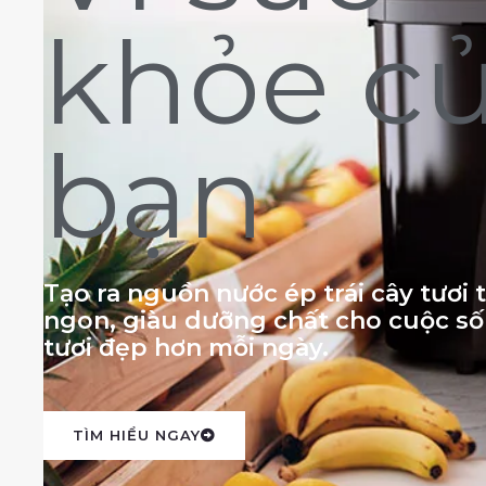
khỏe c
bạn
Tạo ra nguồn nước ép trái cây tươi
ngon, giàu dưỡng chất cho cuộc s
tươi đẹp hơn mỗi ngày.
TÌM HIỂU NGAY