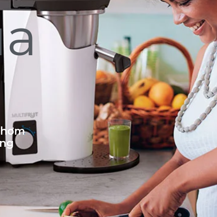
ủa
 thơm
ống