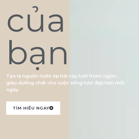
của
bạn
Tạo ra nguồn nước ép trái cây tươi thơm ngon,
giàu dưỡng chất cho cuộc sống tươi đẹp hơn mỗi
ngày.
TÌM HIỂU NGAY