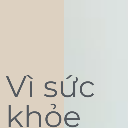
Vì sức
khỏe