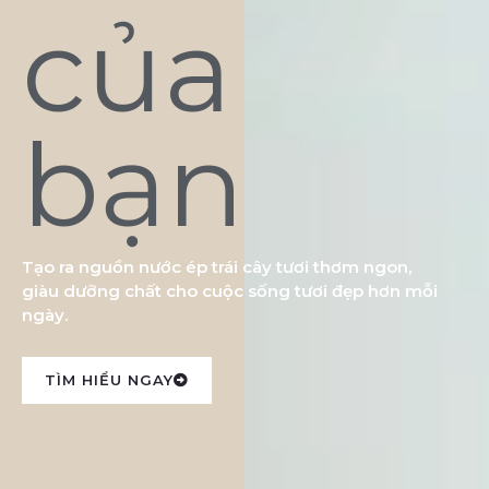
của
bạn
Tạo ra nguồn nước ép trái cây tươi thơm ngon,
giàu dưỡng chất cho cuộc sống tươi đẹp hơn mỗi
ngày.
TÌM HIỂU NGAY