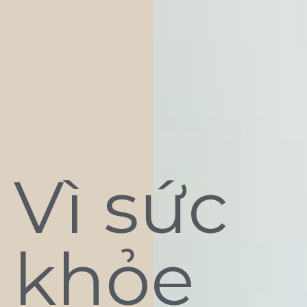
Vì sức
khỏe