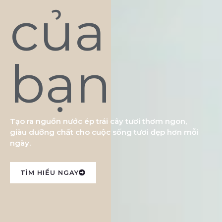
của
bạn
Tạo ra nguồn nước ép trái cây tươi thơm ngon,
giàu dưỡng chất cho cuộc sống tươi đẹp hơn mỗi
ngày.
TÌM HIỂU NGAY