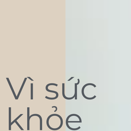
Vì sức
khỏe