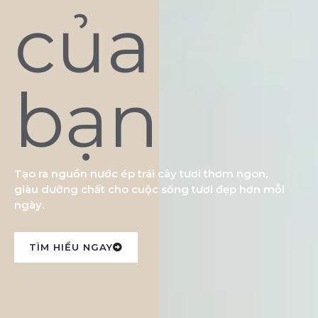
của
bạn
Tạo ra nguồn nước ép trái cây tươi thơm ngon,
giàu dưỡng chất cho cuộc sống tươi đẹp hơn mỗi
ngày.
TÌM HIỂU NGAY