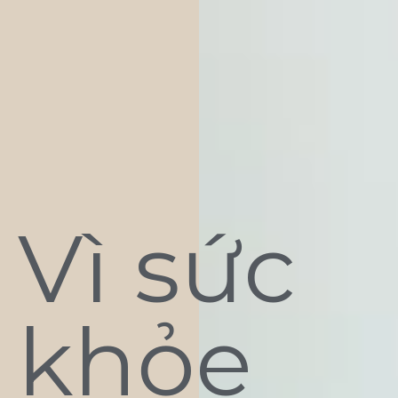
Vì sức
khỏe