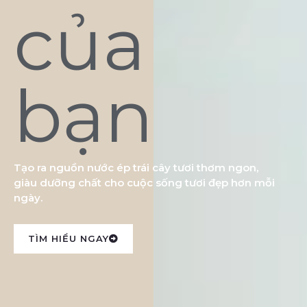
của
bạn
Tạo ra nguồn nước ép trái cây tươi thơm ngon,
giàu dưỡng chất cho cuộc sống tươi đẹp hơn mỗi
ngày.
TÌM HIỂU NGAY