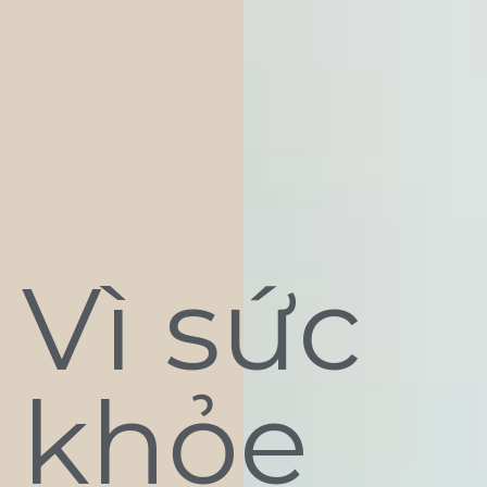
Vì sức
khỏe