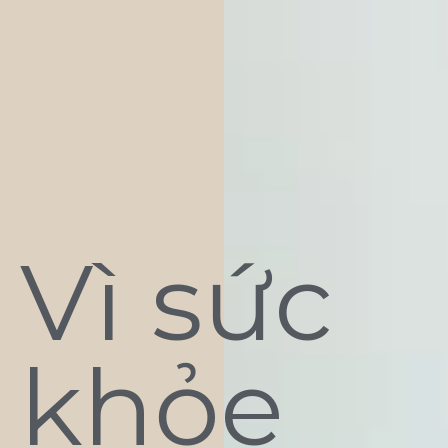
Vì sức
khỏe