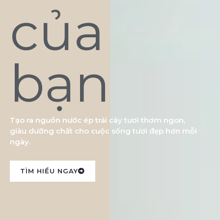
của
bạn
Tạo ra nguồn nước ép trái cây tươi thơm ngon,
giàu dưỡng chất cho cuộc sống tươi đẹp hơn mỗi
ngày.
TÌM HIỂU NGAY