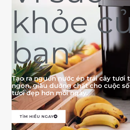
khỏe c
bạn
Tạo ra nguồn nước ép trái cây tươi
ngon, giàu dưỡng chất cho cuộc s
tươi đẹp hơn mỗi ngày.
TÌM HIỂU NGAY