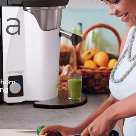
ủa
 thơm
ống