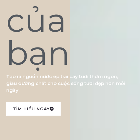
của
bạn
Tạo ra nguồn nước ép trái cây tươi thơm ngon,
giàu dưỡng chất cho cuộc sống tươi đẹp hơn mỗi
ngày.
TÌM HIỂU NGAY