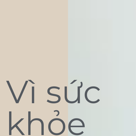
Vì sức
khỏe