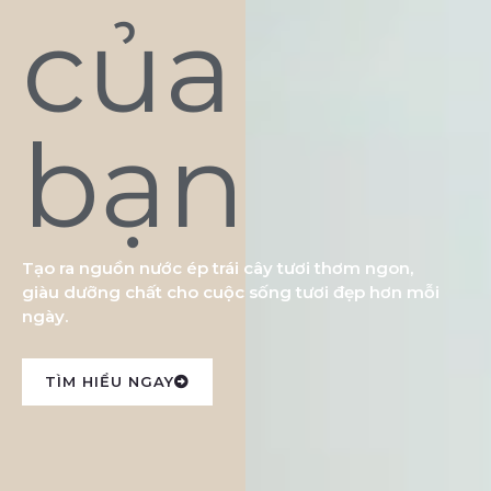
của
bạn
Tạo ra nguồn nước ép trái cây tươi thơm ngon,
giàu dưỡng chất cho cuộc sống tươi đẹp hơn mỗi
ngày.
TÌM HIỂU NGAY