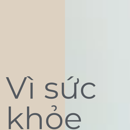
Vì sức
khỏe