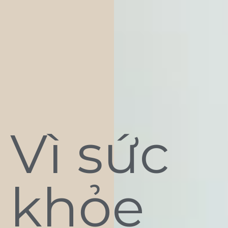
Vì sức
khỏe