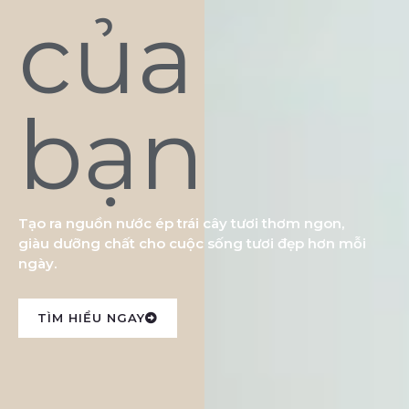
của
bạn
Tạo ra nguồn nước ép trái cây tươi thơm ngon,
giàu dưỡng chất cho cuộc sống tươi đẹp hơn mỗi
ngày.
TÌM HIỂU NGAY